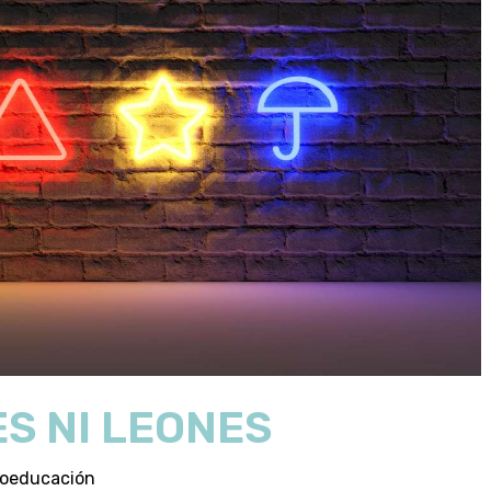
S NI LEONES
coeducación