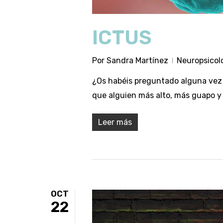
ICTUS
Por
Sandra Martínez
Neuropsicol
¿Os habéis preguntado alguna vez q
que alguien más alto, más guapo y
Leer más
OCT
22