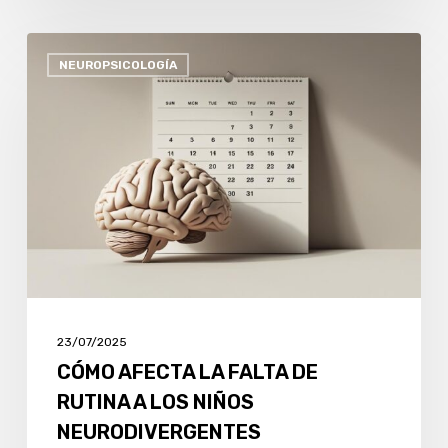
CÓMO
NEUROPSICOLOGÍA
AFECTA
LA
FALTA
DE
RUTINA
A
LOS
NIÑOS
NEURODIVERGENTES
23/07/2025
CÓMO AFECTA LA FALTA DE
RUTINA A LOS NIÑOS
NEURODIVERGENTES