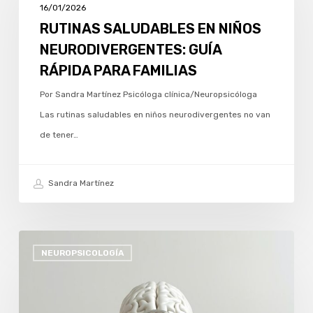
EN
16/01/2026
NIÑOS
RUTINAS SALUDABLES EN NIÑOS
NEURODIVERGENTES:
NEURODIVERGENTES: GUÍA
GUÍA
RÁPIDA PARA FAMILIAS
RÁPIDA
Por Sandra Martínez Psicóloga clínica/Neuropsicóloga
PARA
Las rutinas saludables en niños neurodivergentes no van
FAMILIAS
de tener…
Sandra Martínez
UN
NEUROPSICOLOGÍA
NUEVO
COMIENZO:
ACERQUÉMONOS