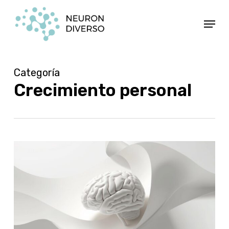
Ir
Menú
al
contenido
principal
Categoría
Crecimiento personal