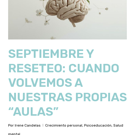
SEPTIEMBRE Y
RESETEO: CUANDO
VOLVEMOS A
NUESTRAS PROPIAS
“AULAS”
Por
Irene Candelas
Crecimiento personal
,
Psicoeducación
,
Salud
mental