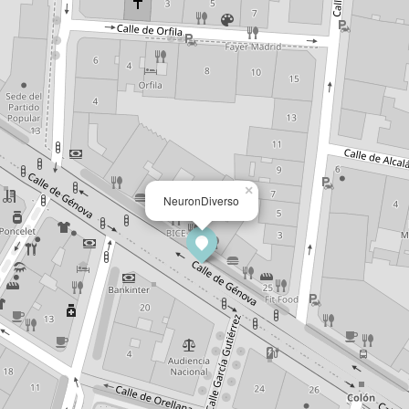
×
NeuronDiverso