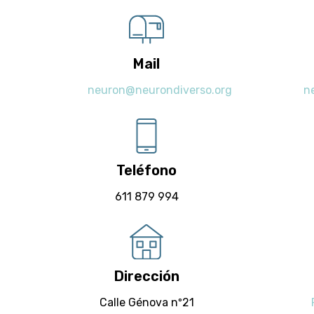
Mail
neuron@neurondiverso.org
n
Teléfono
611 879 994
Dirección
Calle Génova nº21