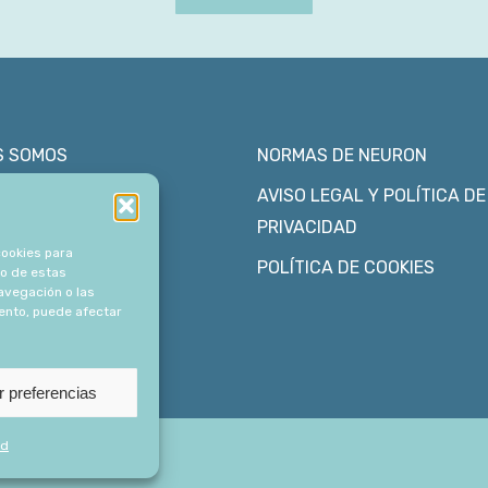
S SOMOS
NORMAS DE NEURON
CEMOS
AVISO LEGAL Y POLÍTICA DE
PRIVACIDAD
IOS
cookies para
POLÍTICA DE COOKIES
to de estas
CTOS
avegación o las
iento, puede afectar
r preferencias
ad