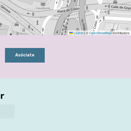
Leaflet
|
©
OpenStreetMap
contributors
Asóciate
r