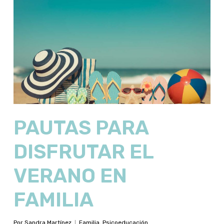
PAUTAS PARA
DISFRUTAR EL
VERANO EN
FAMILIA
Por
Sandra Martínez
Familia
,
Psicoeducación