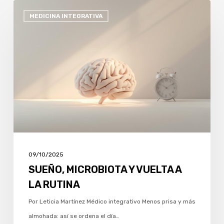
SUEÑO,
MEDICINA INTEGRATIVA
MICROBIOTA
Y
VUELTA
A
LA
RUTINA
09/10/2025
SUEÑO, MICROBIOTA Y VUELTA A
LA RUTINA
Por Leticia Martínez Médico integrativo Menos prisa y más
almohada: así se ordena el día…