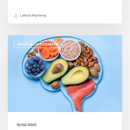
Leticia Martínez
NEUROINFLAMACIÓN
MEDICINA INTEGRATIVA
Y
SALUD
MENTAL:
UN
DIÁLOGO
ENTRE
LA
MEDICINA
INTEGRATIVA
Y
12/02/2025