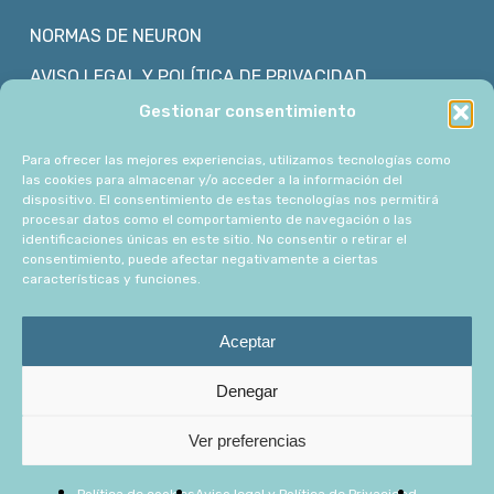
NORMAS DE NEURON
AVISO LEGAL Y POLÍTICA DE PRIVACIDAD
Gestionar consentimiento
POLÍTICA DE COOKIES
Para ofrecer las mejores experiencias, utilizamos tecnologías como
las cookies para almacenar y/o acceder a la información del
CONTACTO
dispositivo. El consentimiento de estas tecnologías nos permitirá
procesar datos como el comportamiento de navegación o las
ASÓCIATE
identificaciones únicas en este sitio. No consentir o retirar el
consentimiento, puede afectar negativamente a ciertas
ASOCIADOS
características y funciones.
TRABAJA CON NOSOTROS
Aceptar
Denegar
© 2026 NeuronDiverso. |
Diseño web
Ver preferencias
facebook
linkedin
instagram