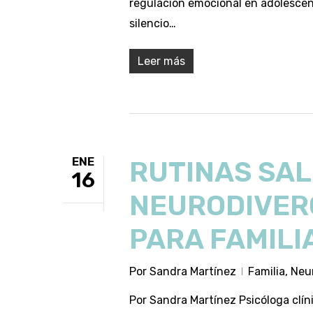
regulación emocional en adolescente
silencio…
Leer más
ENE
RUTINAS SAL
16
NEURODIVERG
PARA FAMILI
Por
Sandra Martínez
Familia
,
Neur
Por Sandra Martínez Psicóloga clín