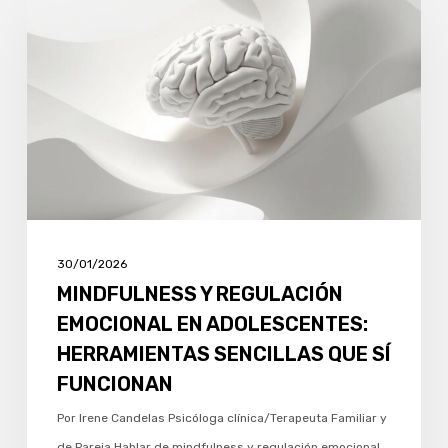
REGULACIÓN
EMOCIONAL
EN
ADOLESCENTES:
HERRAMIENTAS
SENCILLAS
QUE
SÍ
FUNCIONAN
30/01/2026
MINDFULNESS Y REGULACIÓN
EMOCIONAL EN ADOLESCENTES:
HERRAMIENTAS SENCILLAS QUE SÍ
FUNCIONAN
Por Irene Candelas Psicóloga clínica/Terapeuta Familiar y
de Pareja Hablar de mindfulness y regulación emocional…