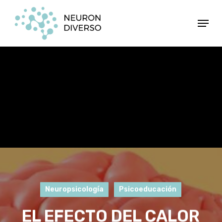
Ir
Menú
al
contenido
principal
Neuropsicología
Psicoeducación
EL EFECTO DEL CALOR