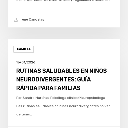
Irene Candelas
RUTINAS
FAMILIA
SALUDABLES
EN
16/01/2026
NIÑOS
RUTINAS SALUDABLES EN NIÑOS
NEURODIVERGENTES:
NEURODIVERGENTES: GUÍA
GUÍA
RÁPIDA PARA FAMILIAS
RÁPIDA
Por Sandra Martínez Psicóloga clínica/Neuropsicóloga
PARA
Las rutinas saludables en niños neurodivergentes no van
FAMILIAS
de tener…