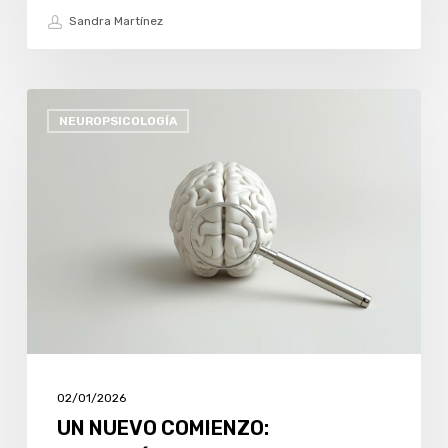
Sandra Martínez
UN
NEUROPSICOLOGÍA
NUEVO
COMIENZO:
ACERQUÉMONOS
A
LO
QUE
SOMOS
CON
AMABILIDAD
Y
02/01/2026
CURIOSIDAD
UN NUEVO COMIENZO: