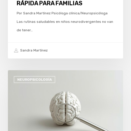
RÁPIDA PARA FAMILIAS
RÁPIDA
Por Sandra Martínez Psicóloga clínica/Neuropsicóloga
PARA
Las rutinas saludables en niños neurodivergentes no van
FAMILIAS
de tener…
Sandra Martínez
UN
NEUROPSICOLOGÍA
NUEVO
COMIENZO:
ACERQUÉMONOS
A
LO
QUE