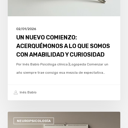
SOMOS
CON
AMABILIDAD
Y
02/01/2026
CURIOSIDAD
UN NUEVO COMIENZO:
ACERQUÉMONOS A LO QUE SOMOS
CON AMABILIDAD Y CURIOSIDAD
Por Inés Babío Psicóloga clínica |Logopeda Comenzar un
año siempre trae consigo esa mezcla de expectativa…
Inés Babío
CÓMO
NEUROPSICOLOGÍA
AFECTA