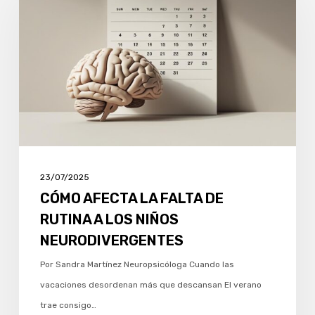
LA
FALTA
DE
RUTINA
A
LOS
NIÑOS
NEURODIVERGENTES
23/07/2025
CÓMO AFECTA LA FALTA DE
RUTINA A LOS NIÑOS
NEURODIVERGENTES
Por Sandra Martínez Neuropsicóloga Cuando las
vacaciones desordenan más que descansan El verano
trae consigo…