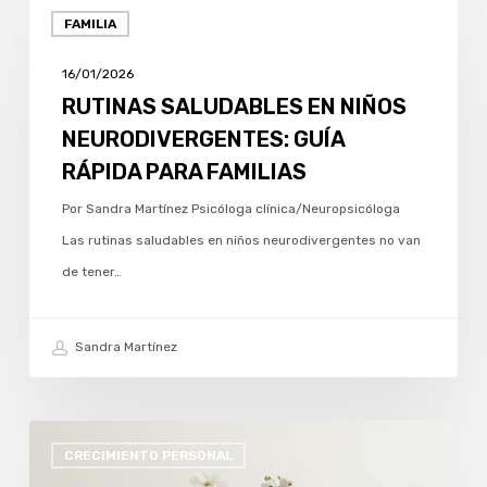
FAMILIA
SALUDABLES
EN
16/01/2026
NIÑOS
RUTINAS SALUDABLES EN NIÑOS
NEURODIVERGENTES:
NEURODIVERGENTES: GUÍA
GUÍA
RÁPIDA PARA FAMILIAS
RÁPIDA
Por Sandra Martínez Psicóloga clínica/Neuropsicóloga
PARA
Las rutinas saludables en niños neurodivergentes no van
FAMILIAS
de tener…
Sandra Martínez
SEPTIEMBRE
CRECIMIENTO PERSONAL
Y