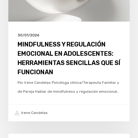
SENCILLAS
QUE
SÍ
FUNCIONAN
30/01/2026
MINDFULNESS Y REGULACIÓN
EMOCIONAL EN ADOLESCENTES:
HERRAMIENTAS SENCILLAS QUE SÍ
FUNCIONAN
Por Irene Candelas Psicóloga clínica/Terapeuta Familiar y
de Pareja Hablar de mindfulness y regulación emocional…
Irene Candelas
RUTINAS