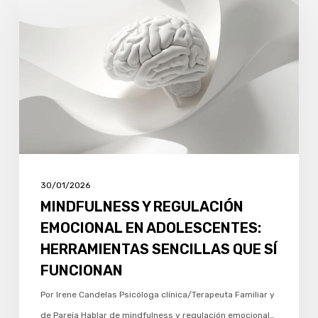
REGULACIÓN
EMOCIONAL
EN
ADOLESCENTES:
HERRAMIENTAS
SENCILLAS
QUE
SÍ
FUNCIONAN
30/01/2026
MINDFULNESS Y REGULACIÓN
EMOCIONAL EN ADOLESCENTES:
HERRAMIENTAS SENCILLAS QUE SÍ
FUNCIONAN
Por Irene Candelas Psicóloga clínica/Terapeuta Familiar y
de Pareja Hablar de mindfulness y regulación emocional…