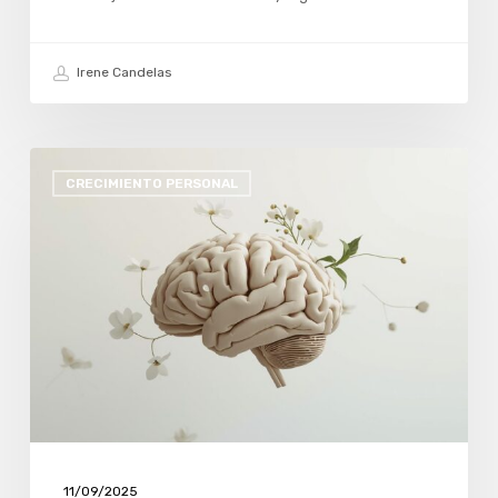
Irene Candelas
SEPTIEMBRE
CRECIMIENTO PERSONAL
Y
RESETEO:
CUANDO
VOLVEMOS
A
NUESTRAS
PROPIAS
“AULAS”
11/09/2025