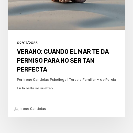
PERMISO
PARA
NO
SER
TAN
09/07/2025
PERFECTA
VERANO: CUANDO EL MAR TE DA
PERMISO PARA NO SER TAN
PERFECTA
Por Irene Candelas Psicóloga | Terapia Familiar y de Pareja
En la orilla se sueltan…
Irene Candelas