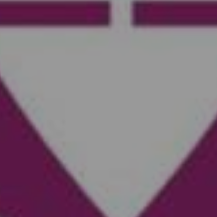
neurondiverso
17/09/2022