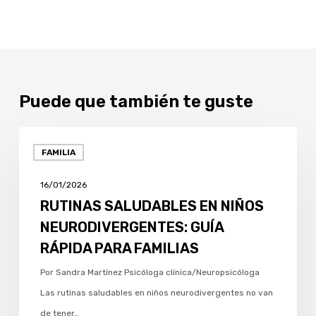
Puede que también te guste
RUTINAS
FAMILIA
SALUDABLES
EN
16/01/2026
NIÑOS
RUTINAS SALUDABLES EN NIÑOS
NEURODIVERGENTES:
NEURODIVERGENTES: GUÍA
GUÍA
RÁPIDA PARA FAMILIAS
RÁPIDA
Por Sandra Martínez Psicóloga clínica/Neuropsicóloga
PARA
Las rutinas saludables en niños neurodivergentes no van
FAMILIAS
de tener…