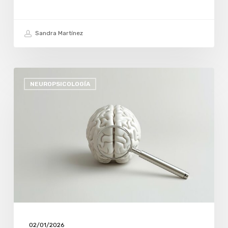
Sandra Martínez
UN
NEUROPSICOLOGÍA
NUEVO
COMIENZO:
ACERQUÉMONOS
A
LO
QUE
SOMOS
CON
AMABILIDAD
Y
02/01/2026