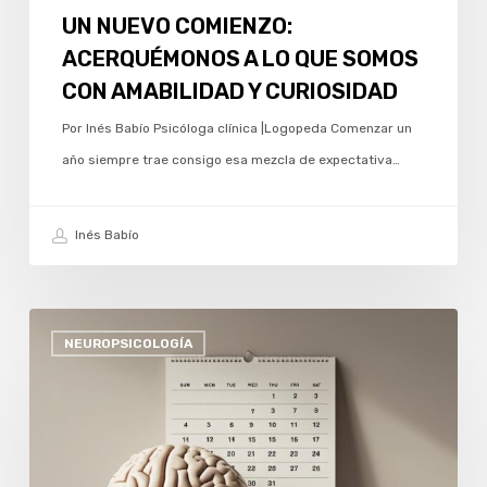
CURIOSIDAD
UN NUEVO COMIENZO:
ACERQUÉMONOS A LO QUE SOMOS
CON AMABILIDAD Y CURIOSIDAD
Por Inés Babío Psicóloga clínica |Logopeda Comenzar un
año siempre trae consigo esa mezcla de expectativa…
Inés Babío
CÓMO
NEUROPSICOLOGÍA
AFECTA
LA
FALTA
DE
RUTINA