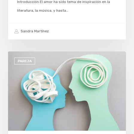
Introducción El amor ha sido tema de inspiración en la
literatura, la música, y hasta…
Sandra Martínez
COMUNICACIÓN
PAREJA
EFECTIVA
EN
TERAPIA
DE
PAREJA:
CLAVE
PARA
RELACIONES
SALUDABLES