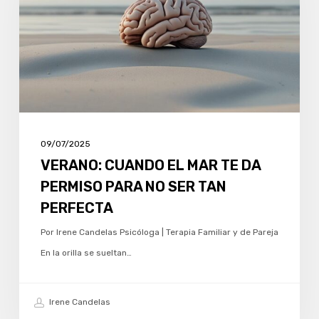
TE
DA
PERMISO
PARA
NO
SER
TAN
09/07/2025
PERFECTA
VERANO: CUANDO EL MAR TE DA
PERMISO PARA NO SER TAN
PERFECTA
Por Irene Candelas Psicóloga | Terapia Familiar y de Pareja
En la orilla se sueltan…
Irene Candelas