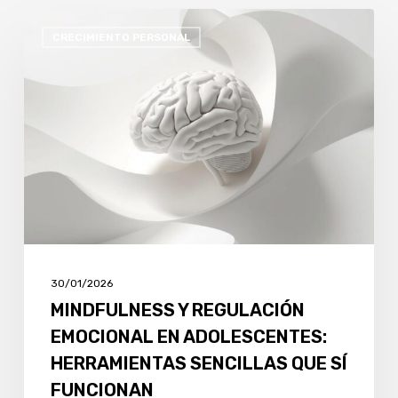
MINDFULNESS
CRECIMIENTO PERSONAL
Y
REGULACIÓN
EMOCIONAL
EN
ADOLESCENTES:
HERRAMIENTAS
SENCILLAS
QUE
SÍ
FUNCIONAN
30/01/2026
MINDFULNESS Y REGULACIÓN
EMOCIONAL EN ADOLESCENTES:
HERRAMIENTAS SENCILLAS QUE SÍ
FUNCIONAN