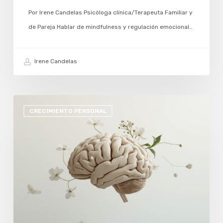
Por Irene Candelas Psicóloga clínica/Terapeuta Familiar y
de Pareja Hablar de mindfulness y regulación emocional…
Irene Candelas
SEPTIEMBRE
CRECIMIENTO PERSONAL
Y
RESETEO:
CUANDO
VOLVEMOS
A
NUESTRAS
PROPIAS
“AULAS”