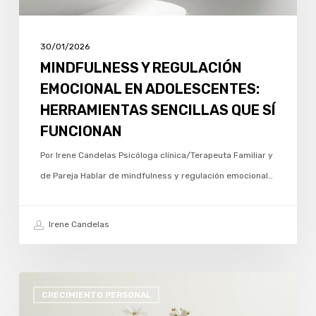
QUE
SÍ
FUNCIONAN
30/01/2026
MINDFULNESS Y REGULACIÓN
EMOCIONAL EN ADOLESCENTES:
HERRAMIENTAS SENCILLAS QUE SÍ
FUNCIONAN
Por Irene Candelas Psicóloga clínica/Terapeuta Familiar y
de Pareja Hablar de mindfulness y regulación emocional…
Irene Candelas
SEPTIEMBRE
CRECIMIENTO PERSONAL
Y