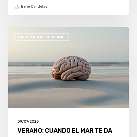
Irene Candelas
VERANO:
CRECIMIENTO PERSONAL
CUANDO
EL
MAR
TE
DA
PERMISO
PARA
NO
SER
TAN
09/07/2025
PERFECTA
VERANO: CUANDO EL MAR TE DA