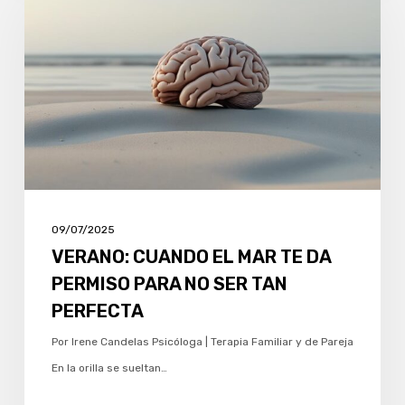
EL
MAR
TE
DA
PERMISO
PARA
NO
SER
TAN
09/07/2025
PERFECTA
VERANO: CUANDO EL MAR TE DA
PERMISO PARA NO SER TAN
PERFECTA
Por Irene Candelas Psicóloga | Terapia Familiar y de Pareja
En la orilla se sueltan…