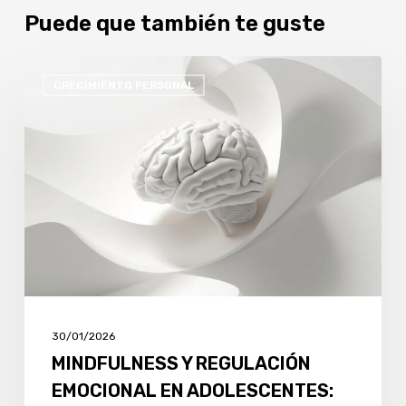
Puede que también te guste
MINDFULNESS
CRECIMIENTO PERSONAL
Y
REGULACIÓN
EMOCIONAL
EN
ADOLESCENTES:
HERRAMIENTAS
SENCILLAS
QUE
SÍ
FUNCIONAN
30/01/2026
MINDFULNESS Y REGULACIÓN
EMOCIONAL EN ADOLESCENTES: