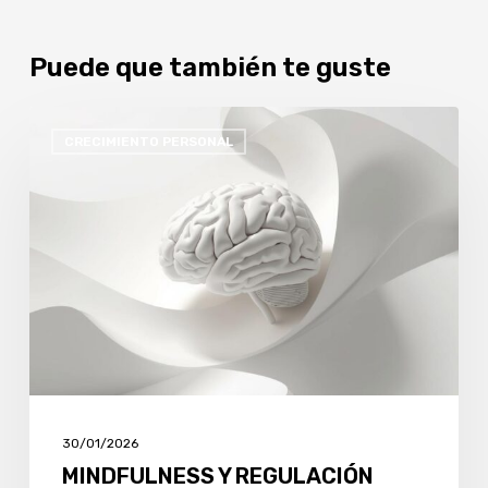
Puede que también te guste
MINDFULNESS
CRECIMIENTO PERSONAL
Y
REGULACIÓN
EMOCIONAL
EN
ADOLESCENTES:
HERRAMIENTAS
SENCILLAS
QUE
SÍ
FUNCIONAN
30/01/2026
MINDFULNESS Y REGULACIÓN