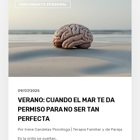
CRECIMIENTO PERSONAL
CUANDO
EL
MAR
TE
DA
PERMISO
PARA
NO
SER
TAN
09/07/2025
PERFECTA
VERANO: CUANDO EL MAR TE DA
PERMISO PARA NO SER TAN
PERFECTA
Por Irene Candelas Psicóloga | Terapia Familiar y de Pareja
En la orilla se sueltan…