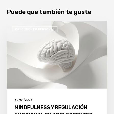
Puede que también te guste
MINDFULNESS
CRECIMIENTO PERSONAL
Y
REGULACIÓN
EMOCIONAL
EN
ADOLESCENTES:
HERRAMIENTAS
SENCILLAS
QUE
SÍ
FUNCIONAN
30/01/2026
MINDFULNESS Y REGULACIÓN