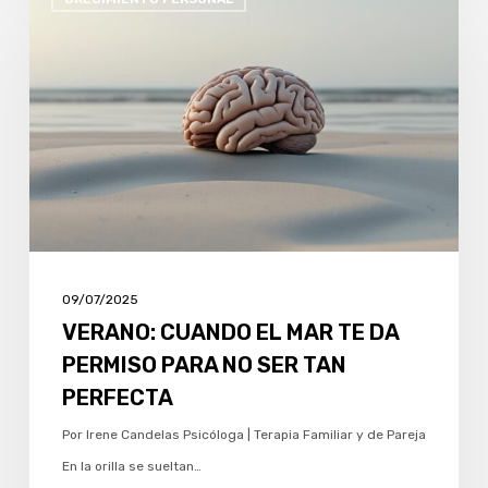
CUANDO
EL
MAR
TE
DA
PERMISO
PARA
NO
SER
TAN
09/07/2025
PERFECTA
VERANO: CUANDO EL MAR TE DA
PERMISO PARA NO SER TAN
PERFECTA
Por Irene Candelas Psicóloga | Terapia Familiar y de Pareja
En la orilla se sueltan…