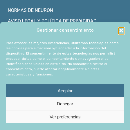
NORMAS DE NEURON
AVISO LEGAL Y POLÍTICA DE PRIVACIDAD
Gestionar consentimiento
POLÍTICA DE COOKIES
Para ofrecer las mejores experiencias, utilizamos tecnologías como
las cookies para almacenar y/o acceder a la información del
CONTACTO
dispositivo. El consentimiento de estas tecnologías nos permitirá
procesar datos como el comportamiento de navegación o las
ASÓCIATE
identificaciones únicas en este sitio. No consentir o retirar el
consentimiento, puede afectar negativamente a ciertas
ASOCIADOS
características y funciones.
TRABAJA CON NOSOTROS
Aceptar
Denegar
© 2026 NeuronDiverso. |
Diseño web
Ver preferencias
facebook
linkedin
instagram