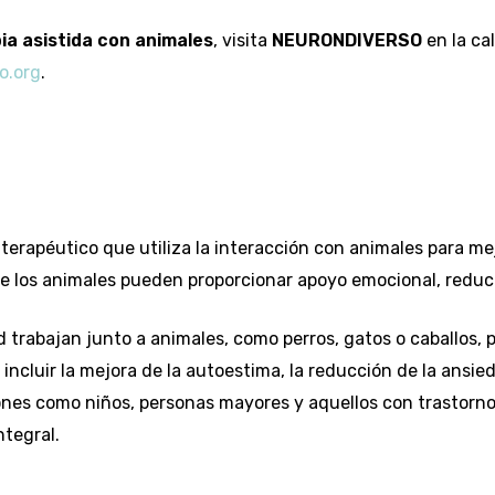
ia asistida con animales
, visita
NEURONDIVERSO
en la ca
o.org
.
erapéutico que utiliza la interacción con animales para mejo
ue los animales pueden proporcionar apoyo emocional, reducir
ud trabajan junto a animales, como perros, gatos o caballos, 
ncluir la mejora de la autoestima, la reducción de la ansiedad
ones como niños, personas mayores y aquellos con trastorn
ntegral.