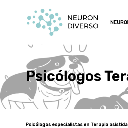
Ir
al
contenido
NEURO
principal
Psicólogos Ter
Psicólogos especialistas en Terapia asistid